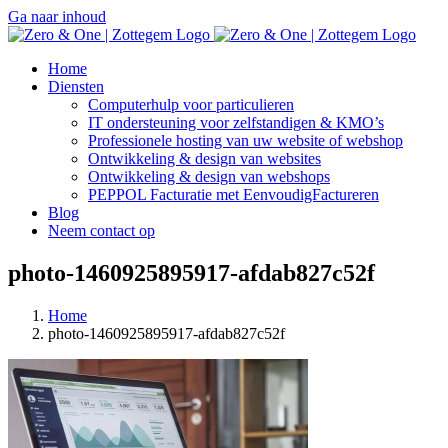
Ga naar inhoud
Home
Diensten
Computerhulp voor particulieren
IT ondersteuning voor zelfstandigen & KMO’s
Professionele hosting van uw website of webshop
Ontwikkeling & design van websites
Ontwikkeling & design van webshops
PEPPOL Facturatie met EenvoudigFactureren
Blog
Neem contact op
photo-1460925895917-afdab827c52f
Home
photo-1460925895917-afdab827c52f