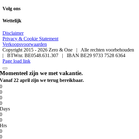
Volg ons
Wettelijk
Disclaimer
Privacy & Cookie Statement
Verkoopsvoorwaarden
Copyright 2015 -
2026 Zero & One | Alle rechten voorbehouden
| BTWnr. BE0548.631.307 | IBAN BE29 9733 7528 6364
Page load link
Momenteel zijn we met vakantie.
Vanaf 22 april zijn we terug bereikbaar.
0
0
0
0
Days
0
0
Hrs
0
0